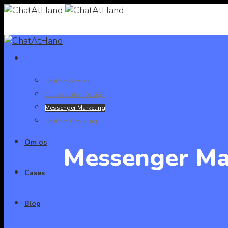
Produkter
Chatbot Strategi
Conversation Design
Messenger Marketing
Chatbot Udvikling
Om os
Messenger Ma
Cases
Blog