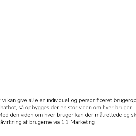
 vi kan give alle en individuel og personificeret brug
atbot, så opbygges der en stor viden om hver bruger – fx
ig. Med den viden om hver bruger kan der målrettede o
åvirkning af brugerne via 1:1 Marketing.