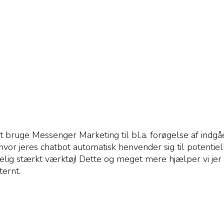
 bruge Messenger Marketing til bl.a. forøgelse af indgåe
hvor jeres chatbot automatisk henvender sig til potentie
kelig stærkt værktøj! Dette og meget mere hjælper vi jer
ernt.