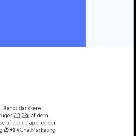
 Blandt danskere
bruger
63,2%
af dem
e af denne app, er der
ng 🎁📲 #ChatMarketing